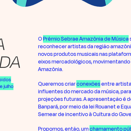
A
O
Prêmio Sebrae Amazônia de Música
reconhecer artistas da região amazôni
DA
novos produtos musicais nas plataforma
eixos mercadológicos, movimentando a
Amazônia.
bidos
Queremos criar
conexões
entre artist
e julho
influentes do mercado da música, para
projeções futuras. A apresentação é d
Banpará, por meio da lei Rouanet e Equat
Semear de incentivo à Cultura do Gove
Propomos, então, um
chamamento púb