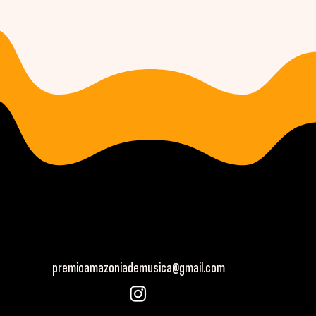
premioamazoniademusica@gmail.com