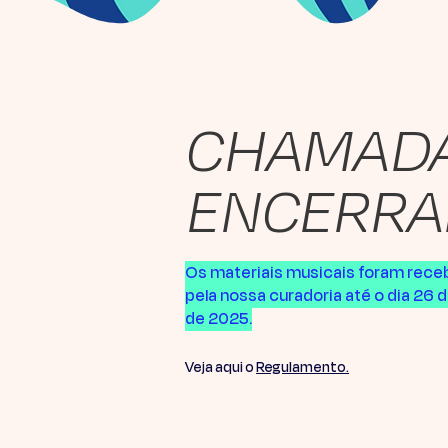
CHAMAD
ENCERRA
Os materiais musicais foram rece
pela nossa curadoria até o dia 26 d
de 2025.
Veja aqui o
Regulamento.